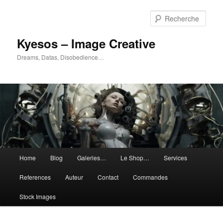
Aller
Aller
au
au
Rech
contenu
contenu
principal
secondaire
Kyesos – Image Creative
Dreams, Datas, Disobedience…
Menu
Home
Blog
Galeries…
Le Shop…
Services
principal
References
Auteur
Contact
Commandes
Stock Images