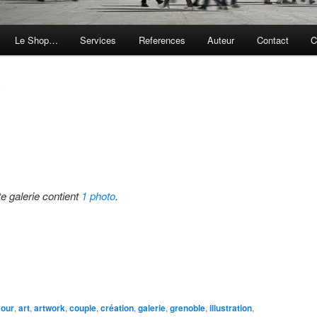
Le Shop…
Services
References
Auteur
Contact
C
E
te galerie contient
1 photo
.
our
,
art
,
artwork
,
couple
,
création
,
galerie
,
grenoble
,
illustration
,