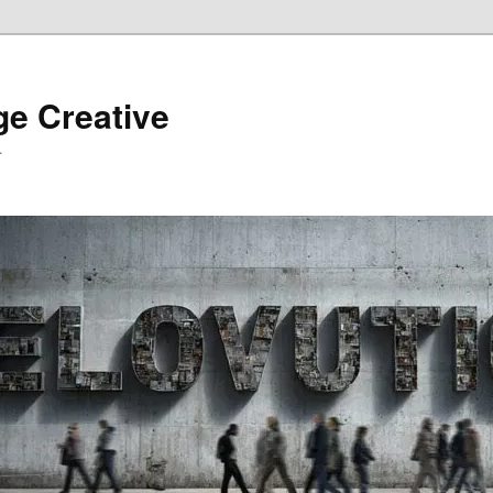
ge Creative
…