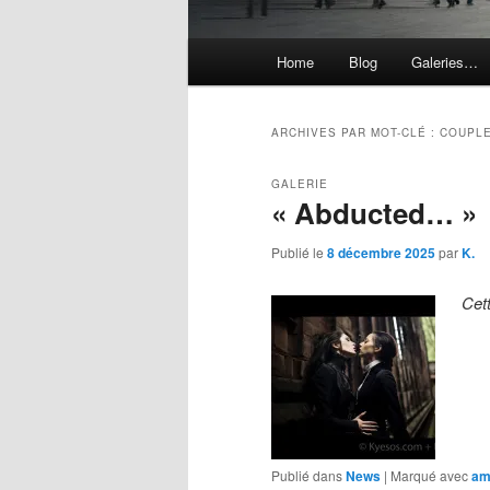
Menu
Home
Blog
Galeries…
principal
ARCHIVES PAR MOT-CLÉ :
COUPL
GALERIE
« Abducted… »
Publié le
8 décembre 2025
par
K.
Cet
Publié dans
News
|
Marqué avec
am