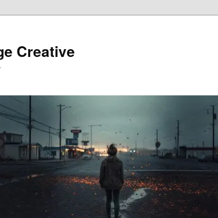
ge Creative
…