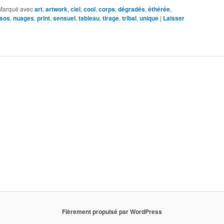
Marqué avec
art
,
artwork
,
ciel
,
cool
,
corps
,
dégradés
,
éthérée
,
sos
,
nuages
,
print
,
sensuel
,
tableau
,
tirage
,
tribal
,
unique
|
Laisser
Fièrement propulsé par WordPress