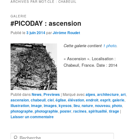
ARCHIVES PAR MOT-CLÉ :
CHABEUIL
GALERIE
#PICODAY : ascension
Publié le
3 juin 2014
par
Jérôme Roudet
Cette galerie contient
1 photo
.
« Ascension ». Localisation :
Chabeuil, France. Date : 2014
Publié dans
News
,
Previews
|
Marqué avec
alpes
,
architecture
,
art
,
ascension
,
chabeuil
,
ciel
,
église
,
élévation
,
endroit
,
esprit
,
galerie
,
illustration
,
image
,
images
,
kyesos
,
lieu
,
nature
,
nouveau
,
photo
,
photographe
,
photographie
,
poster
,
racines
,
spiritualité
,
tirage
|
Laisser un commentaire
R