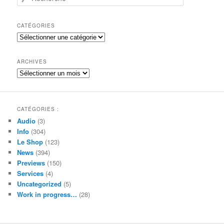
e
c
h
CATÉGORIES
e
Catégories
r
c
h
ARCHIVES
e
Archives
CATÉGORIES :
Audio
(3)
Info
(304)
Le Shop
(123)
News
(394)
Previews
(150)
Services
(4)
Uncategorized
(5)
Work in progress…
(28)