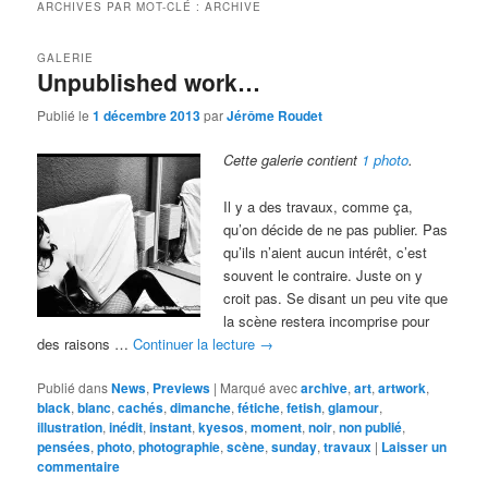
ARCHIVES PAR MOT-CLÉ :
ARCHIVE
GALERIE
Unpublished work…
Publié le
1 décembre 2013
par
Jérôme Roudet
Cette galerie contient
1 photo
.
Il y a des travaux, comme ça,
qu’on décide de ne pas publier. Pas
qu’ils n’aient aucun intérêt, c’est
souvent le contraire. Juste on y
croit pas. Se disant un peu vite que
la scène restera incomprise pour
des raisons …
Continuer la lecture
→
Publié dans
News
,
Previews
|
Marqué avec
archive
,
art
,
artwork
,
black
,
blanc
,
cachés
,
dimanche
,
fétiche
,
fetish
,
glamour
,
illustration
,
inédit
,
instant
,
kyesos
,
moment
,
noir
,
non publié
,
pensées
,
photo
,
photographie
,
scène
,
sunday
,
travaux
|
Laisser un
commentaire