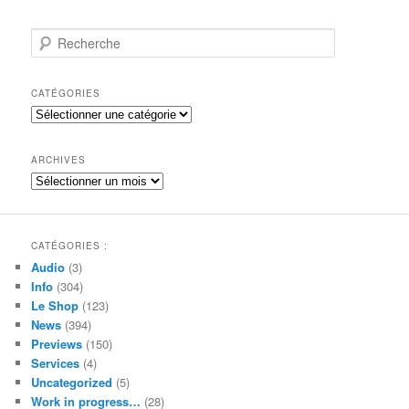
R
e
c
h
CATÉGORIES
e
Catégories
r
c
h
ARCHIVES
e
Archives
CATÉGORIES :
Audio
(3)
Info
(304)
Le Shop
(123)
News
(394)
Previews
(150)
Services
(4)
Uncategorized
(5)
Work in progress…
(28)