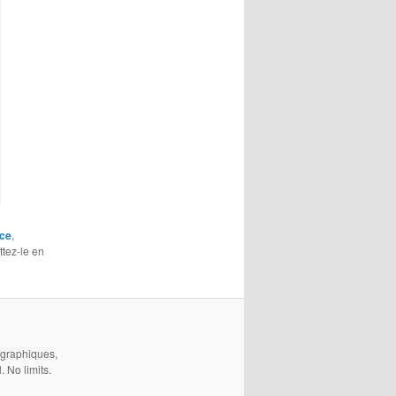
ce
,
ttez-le en
 graphiques,
 No limits.