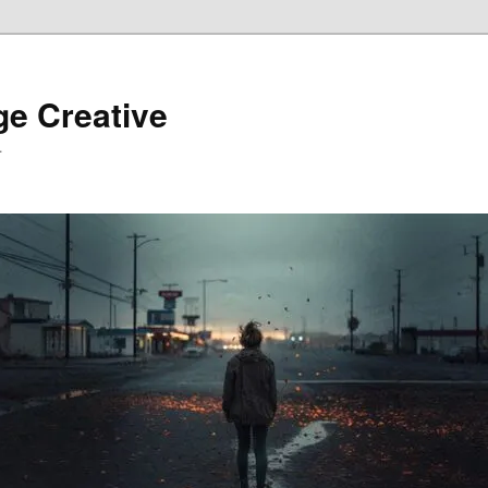
ge Creative
…