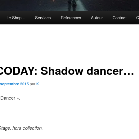
Le Shop…
Services
References
Auteur
Contact
C
CODAY: Shadow dancer…
 septembre 2015
par
K.
Dancer ».
tage, hors collection.