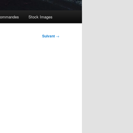
ommandes
Stock Images
Suivant
→