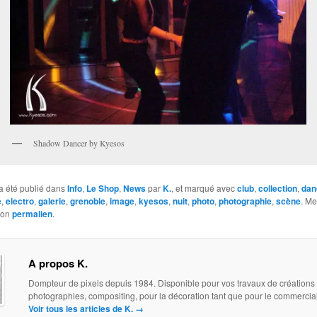
Shadow Dancer by Kyesos
a été publié dans
Info
,
Le Shop
,
News
par
K.
, et marqué avec
club
,
collection
,
dan
e
,
electro
,
galerie
,
grenoble
,
image
,
kyesos
,
nuit
,
photo
,
photographie
,
scène
. Me
son
permalien
.
A propos K.
Dompteur de pixels depuis 1984. Disponible pour vos travaux de créations
photographies, compositing, pour la décoration tant que pour le commercial.
Voir tous les articles de K.
→