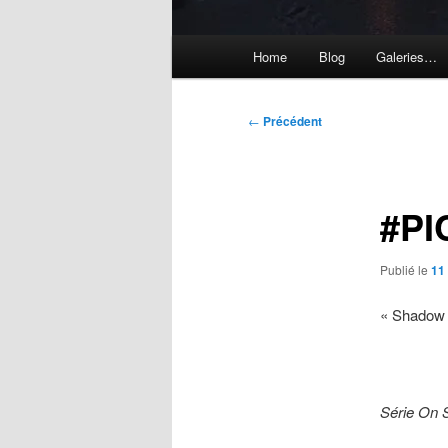
Menu
Home
Blog
Galeries…
principal
Navigation
←
Précédent
des
articles
#PI
Publié le
11
« Shadow 
Série On S