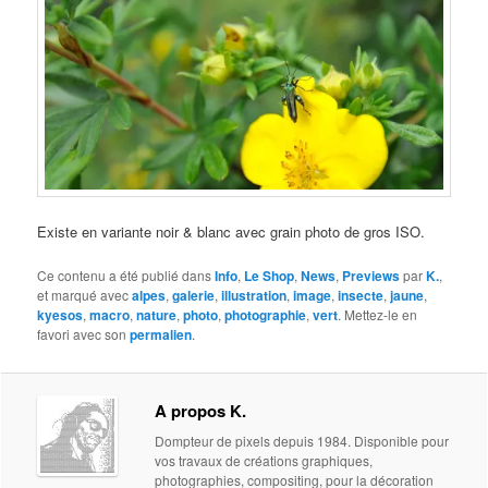
Existe en variante noir & blanc avec grain photo de gros ISO.
Ce contenu a été publié dans
Info
,
Le Shop
,
News
,
Previews
par
K.
,
et marqué avec
alpes
,
galerie
,
illustration
,
image
,
insecte
,
jaune
,
kyesos
,
macro
,
nature
,
photo
,
photographie
,
vert
. Mettez-le en
favori avec son
permalien
.
A propos K.
Dompteur de pixels depuis 1984. Disponible pour
vos travaux de créations graphiques,
photographies, compositing, pour la décoration