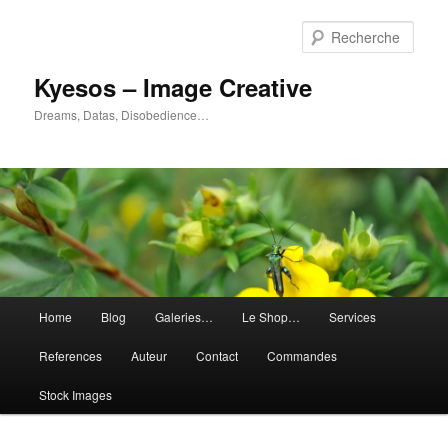
Aller
au
Rech
contenu
principal
Kyesos – Image Creative
Dreams, Datas, Disobedience…
Menu
Home
Blog
Galeries…
Le Shop…
Services
principal
References
Auteur
Contact
Commandes
Stock Images