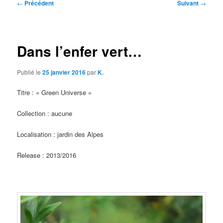
Navigation
←
Précédent
Suivant
→
des
articles
Dans l’enfer vert…
Publié le
25 janvier 2016
par
K.
Titre : « Green Universe »
Collection : aucune
Localisation : jardin des Alpes
Release : 2013/2016