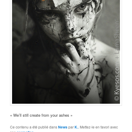
« We’ll still create from your ashes »
Ce contenu a été publié dans
News
par
K.
. Mettez-le en favori avec