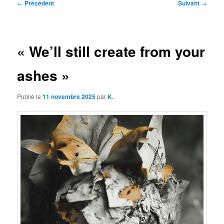
Navigation
←
Précédent
Suivant
→
des
articles
« We’ll still create from your
ashes »
Publié le
11 novembre 2025
par
K.