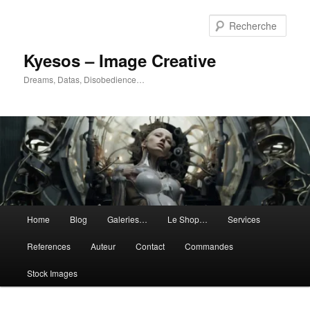
Aller
au
Rech
contenu
principal
Kyesos – Image Creative
Dreams, Datas, Disobedience…
Menu
Home
Blog
Galeries…
Le Shop…
Services
principal
References
Auteur
Contact
Commandes
Stock Images