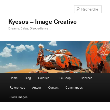
Aller
Aller
au
au
Rech
contenu
contenu
principal
secondaire
Kyesos – Image Creative
Dreams, Datas, Disobedience…
Menu
Home
Blog
Galeries…
Le Shop…
Services
principal
References
Auteur
Contact
Commandes
Stock Images