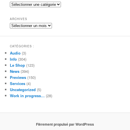
e
Catégories
r
c
h
ARCHIVES
e
Archives
CATÉGORIES :
Audio
(3)
Info
(304)
Le Shop
(123)
News
(394)
Previews
(150)
Services
(4)
Uncategorized
(5)
Work in progress…
(28)
Fièrement propulsé par WordPress