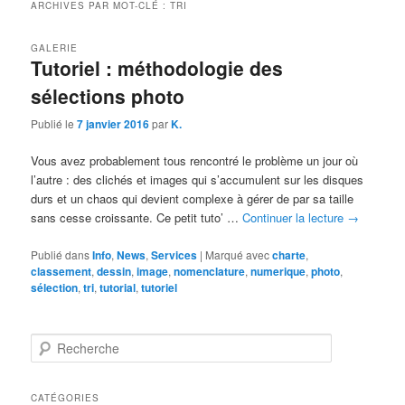
ARCHIVES PAR MOT-CLÉ :
TRI
GALERIE
Tutoriel : méthodologie des
sélections photo
Publié le
7 janvier 2016
par
K.
Vous avez probablement tous rencontré le problème un jour où
l’autre : des clichés et images qui s’accumulent sur les disques
durs et un chaos qui devient complexe à gérer de par sa taille
sans cesse croissante. Ce petit tuto’ …
Continuer la lecture
→
Publié dans
Info
,
News
,
Services
|
Marqué avec
charte
,
classement
,
dessin
,
image
,
nomenclature
,
numerique
,
photo
,
sélection
,
tri
,
tutorial
,
tutoriel
R
e
c
h
CATÉGORIES