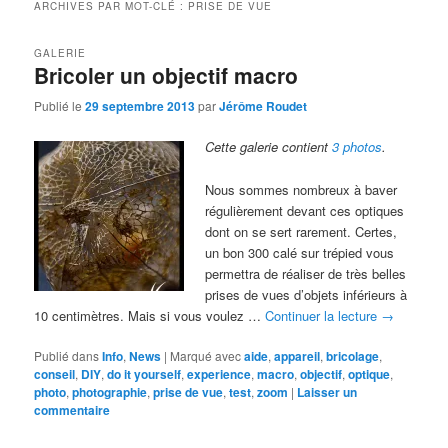
ARCHIVES PAR MOT-CLÉ :
PRISE DE VUE
GALERIE
Bricoler un objectif macro
Publié le
29 septembre 2013
par
Jérôme Roudet
Cette galerie contient
3 photos
.
Nous sommes nombreux à baver
régulièrement devant ces optiques
dont on se sert rarement. Certes,
un bon 300 calé sur trépied vous
permettra de réaliser de très belles
prises de vues d’objets inférieurs à
10 centimètres. Mais si vous voulez …
Continuer la lecture
→
Publié dans
Info
,
News
|
Marqué avec
aide
,
appareil
,
bricolage
,
conseil
,
DIY
,
do it yourself
,
experience
,
macro
,
objectif
,
optique
,
photo
,
photographie
,
prise de vue
,
test
,
zoom
|
Laisser un
commentaire