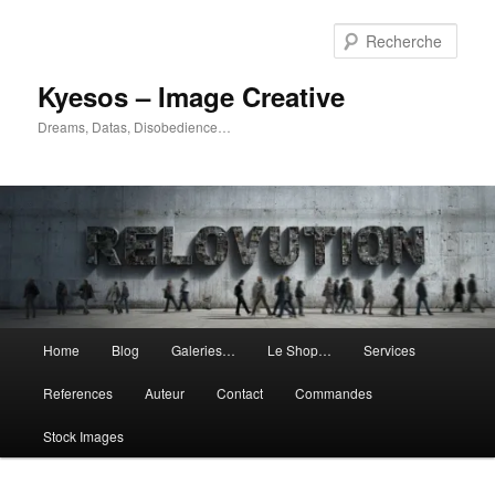
Aller
Aller
au
au
Rech
contenu
contenu
principal
secondaire
Kyesos – Image Creative
Dreams, Datas, Disobedience…
Menu
Home
Blog
Galeries…
Le Shop…
Services
principal
References
Auteur
Contact
Commandes
Stock Images