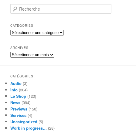
R
e
c
h
CATÉGORIES
e
Catégories
r
c
h
ARCHIVES
e
Archives
CATÉGORIES :
Audio
(3)
Info
(304)
Le Shop
(123)
News
(394)
Previews
(150)
Services
(4)
Uncategorized
(5)
Work in progress…
(28)