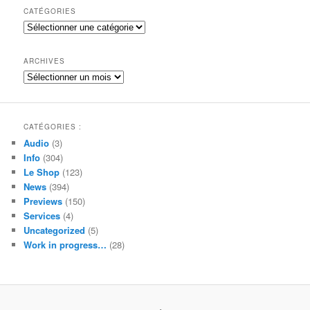
h
CATÉGORIES
e
Catégories
r
c
h
ARCHIVES
e
Archives
CATÉGORIES :
Audio
(3)
Info
(304)
Le Shop
(123)
News
(394)
Previews
(150)
Services
(4)
Uncategorized
(5)
Work in progress…
(28)