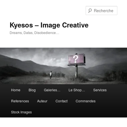
Aller
Aller
au
au
Rech
contenu
contenu
principal
secondaire
Kyesos – Image Creative
Dreams, Datas, Disobedience…
Menu
Home
Blog
Galeries…
Le Shop…
Services
principal
References
Auteur
Contact
Commandes
Stock Images