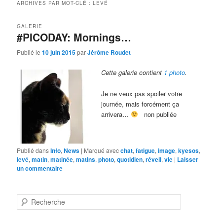
ARCHIVES PAR MOT-CLÉ :
LEVÉ
GALERIE
#PICODAY: Mornings…
Publié le
10 juin 2015
par
Jérôme Roudet
Cette galerie contient
1 photo
.
Je ne veux pas spoiler votre
journée, mais forcément ça
arrivera…
non publiée
Publié dans
Info
,
News
|
Marqué avec
chat
,
fatigue
,
image
,
kyesos
,
levé
,
matin
,
matinée
,
matins
,
photo
,
quotidien
,
réveil
,
vie
|
Laisser
un commentaire
R
e
c