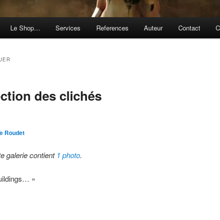
Le Shop…
Services
References
Auteur
Contact
C
UER
ction des clichés
e Roudet
te galerie contient
1 photo
.
uildings… »