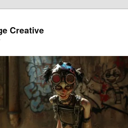
ge Creative
…