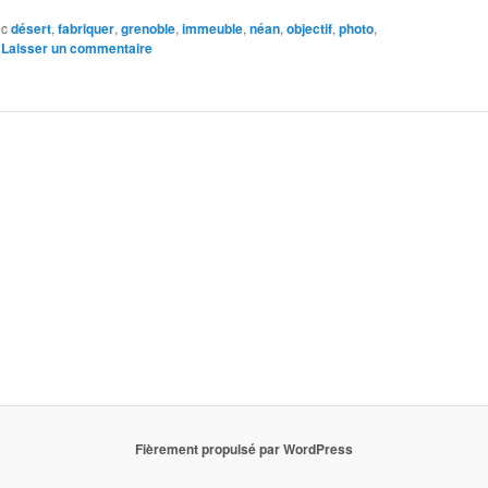
ec
désert
,
fabriquer
,
grenoble
,
immeuble
,
néan
,
objectif
,
photo
,
|
Laisser un commentaire
Fièrement propulsé par WordPress