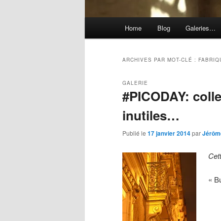
Menu
Home
Blog
Galeries…
principal
ARCHIVES PAR MOT-CLÉ :
FABRIQ
GALERIE
#PICODAY: colle
inutiles…
Publié le
17 janvier 2014
par
Jérôm
Cet
« B