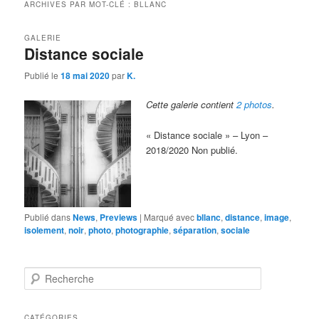
ARCHIVES PAR MOT-CLÉ :
BLLANC
GALERIE
Distance sociale
Publié le
18 mai 2020
par
K.
Cette galerie contient
2 photos
.
« Distance sociale » – Lyon –
2018/2020 Non publié.
Publié dans
News
,
Previews
|
Marqué avec
bllanc
,
distance
,
image
,
isolement
,
noir
,
photo
,
photographie
,
séparation
,
sociale
R
e
c
h
CATÉGORIES