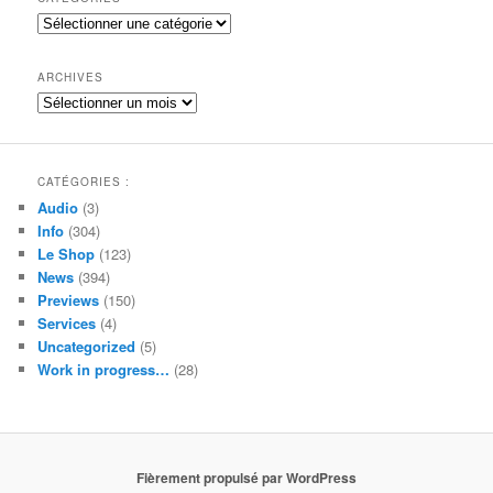
e
Catégories
r
c
h
ARCHIVES
e
Archives
CATÉGORIES :
Audio
(3)
Info
(304)
Le Shop
(123)
News
(394)
Previews
(150)
Services
(4)
Uncategorized
(5)
Work in progress…
(28)
Fièrement propulsé par WordPress