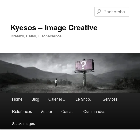
Aller
Aller
au
au
Rech
contenu
contenu
principal
secondaire
Kyesos – Image Creative
Dreams, Datas, Disobedience…
Menu
Home
Blog
Galeries…
Le Shop…
Services
principal
References
Auteur
Contact
Commandes
Stock Images