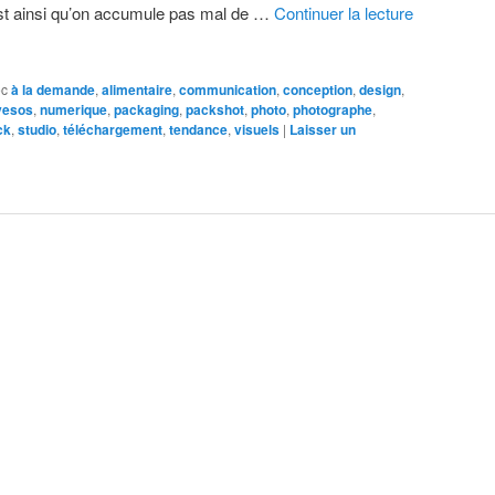
st ainsi qu’on accumule pas mal de …
Continuer la lecture
ec
à la demande
,
alimentaire
,
communication
,
conception
,
design
,
yesos
,
numerique
,
packaging
,
packshot
,
photo
,
photographe
,
ck
,
studio
,
téléchargement
,
tendance
,
visuels
|
Laisser un