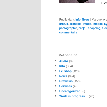
C’e
→
Publié dans
Info
,
News
|
Marqué av
gratuit
,
grenoble
,
image
,
images
,
k
photographie
,
projet
,
shopping
,
sto
commentaire
CATÉGORIES :
Audio
(3)
Info
(304)
Le Shop
(123)
News
(394)
Previews
(150)
Services
(4)
Uncategorized
(5)
Work in progress…
(28)