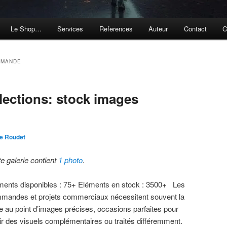
Le Shop…
Services
References
Auteur
Contact
C
EMANDE
llections: stock images
e Roudet
te galerie contient
1 photo
.
ments disponibles : 75+ Eléments en stock : 3500+ Les
mandes et projets commerciaux nécessitent souvent la
e au point d’images précises, occasions parfaites pour
tir des visuels complémentaires ou traités différemment.