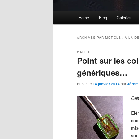
Menu
Home
Blog
Galeries…
principal
ARCHIVES PAR MOT-CLÉ :
À LA D
GALERIE
Point sur les co
génériques…
Publié le
14 janvier 2014
par
Jérôm
Cet
Elé
com
mis
sor