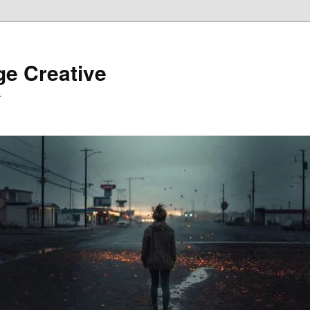
ge Creative
…