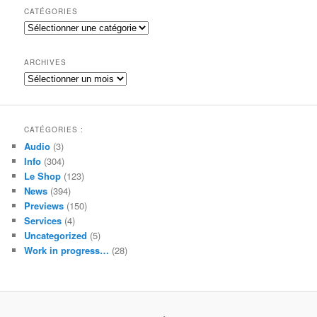
h
CATÉGORIES
e
Catégories
r
c
h
ARCHIVES
e
Archives
CATÉGORIES :
Audio
(3)
Info
(304)
Le Shop
(123)
News
(394)
Previews
(150)
Services
(4)
Uncategorized
(5)
Work in progress…
(28)