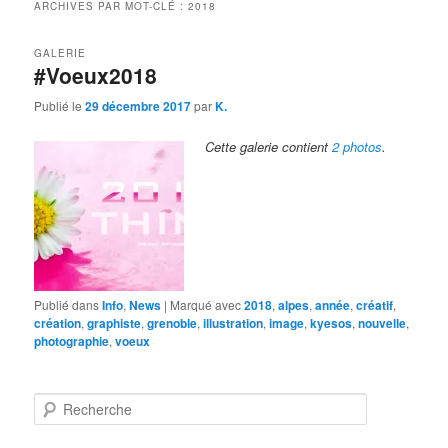
ARCHIVES PAR MOT-CLÉ :
2018
GALERIE
#Voeux2018
Publié le
29 décembre 2017
par
K.
Cette galerie contient
2 photos
.
Publié dans
Info
,
News
|
Marqué avec
2018
,
alpes
,
année
,
créatif
,
création
,
graphiste
,
grenoble
,
illustration
,
image
,
kyesos
,
nouvelle
,
photographie
,
voeux
R
e
c