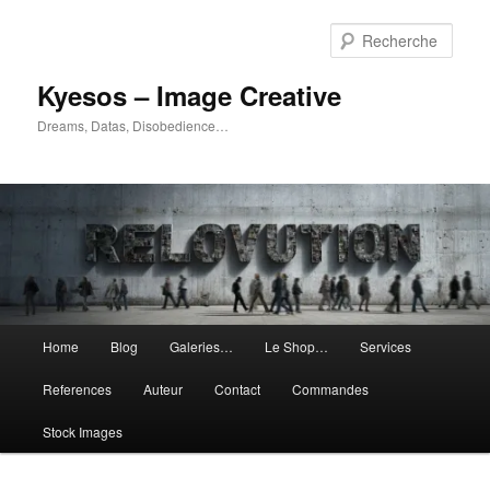
Aller
Aller
au
au
Rech
contenu
contenu
principal
secondaire
Kyesos – Image Creative
Dreams, Datas, Disobedience…
Menu
Home
Blog
Galeries…
Le Shop…
Services
principal
References
Auteur
Contact
Commandes
Stock Images