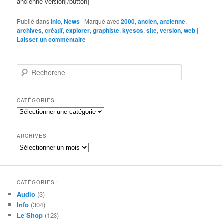
ancienne version[/button]
Publié dans
Info
,
News
|
Marqué avec
2000
,
ancien
,
ancienne
,
archives
,
créatif
,
explorer
,
graphiste
,
kyesos
,
site
,
version
,
web
|
Laisser un commentaire
R
e
c
h
CATÉGORIES
e
Catégories
r
c
h
ARCHIVES
e
Archives
CATÉGORIES :
Audio
(3)
Info
(304)
Le Shop
(123)