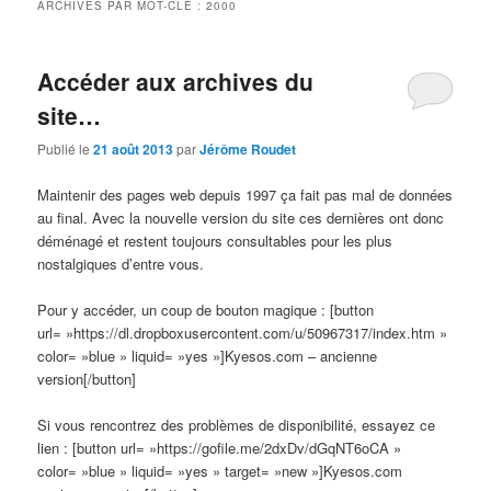
ARCHIVES PAR MOT-CLÉ :
2000
Accéder aux archives du
site…
Publié le
21 août 2013
par
Jérôme Roudet
Maintenir des pages web depuis 1997 ça fait pas mal de données
au final. Avec la nouvelle version du site ces dernières ont donc
déménagé et restent toujours consultables pour les plus
nostalgiques d’entre vous.
Pour y accéder, un coup de bouton magique : [button
url= »https://dl.dropboxusercontent.com/u/50967317/index.htm »
color= »blue » liquid= »yes »]Kyesos.com – ancienne
version[/button]
Si vous rencontrez des problèmes de disponibilité, essayez ce
lien : [button url= »https://gofile.me/2dxDv/dGqNT6oCA »
color= »blue » liquid= »yes » target= »new »]Kyesos.com