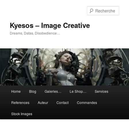
Aller
au
Rech
contenu
principal
Kyesos – Image Creative
Dreams, Datas, Disobedience…
Menu
Home
Blog
Galeries…
Le Shop…
Services
principal
References
Auteur
Contact
Commandes
Stock Images