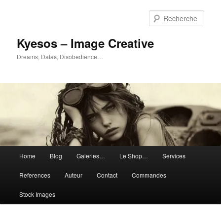
Aller
au
Rech
contenu
principal
Kyesos – Image Creative
Dreams, Datas, Disobedience…
Menu
Home
Blog
Galeries…
Le Shop…
Services
principal
References
Auteur
Contact
Commandes
Stock Images