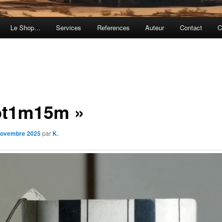
Le Shop…
Services
References
Auteur
Contact
C
pt1m15m »
novembre 2025
par
K.