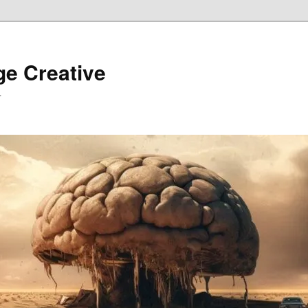
ge Creative
…