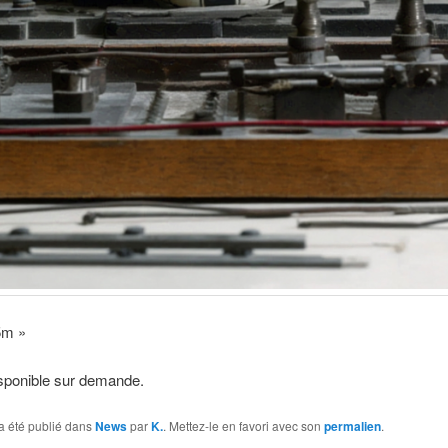
5m »
isponible sur demande.
a été publié dans
News
par
K.
. Mettez-le en favori avec son
permalien
.