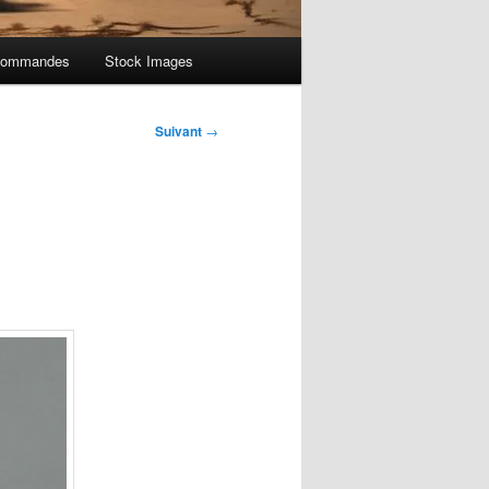
ommandes
Stock Images
Suivant
→