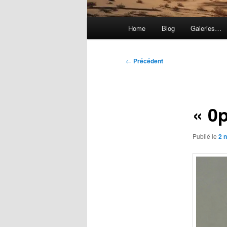
Menu
Home
Blog
Galeries…
principal
Navigation
←
Précédent
des
articles
« 0
Publié le
2 