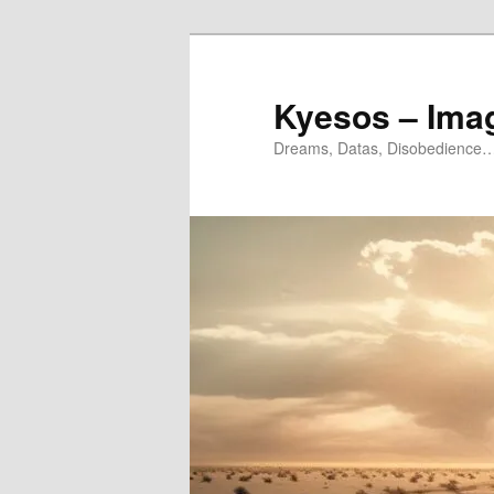
Aller
au
contenu
Kyesos – Ima
principal
Dreams, Datas, Disobedience