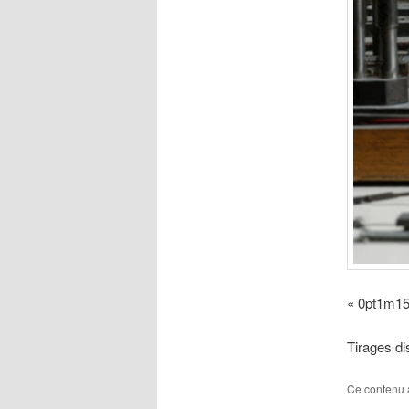
« 0pt1m1
Tirages d
Ce contenu 