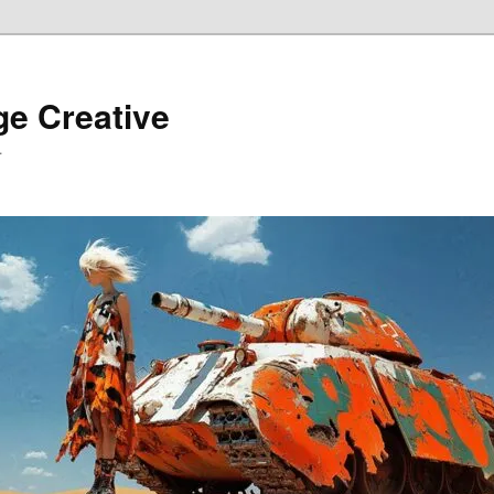
ge Creative
…