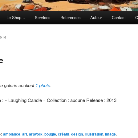
Le Shop…
Services
References
Auteur
Contact
C
2016
e
te galerie contient
1 photo
.
re : « Laughing Candle » Collection : aucune Release : 2013
ec
ambiance
,
art
,
artwork
,
bougie
,
créatif
,
design
,
illustration
,
image
,