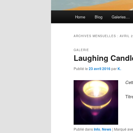
Menu
Home
Blog
Galeries…
principal
ARCHIVES MENSUELLES :
AVRIL 
GALERIE
Laughing Candl
Publié le
23 avril 2016
par
K.
Cet
Tit
Publié dans
Info
,
News
|
Marqué av