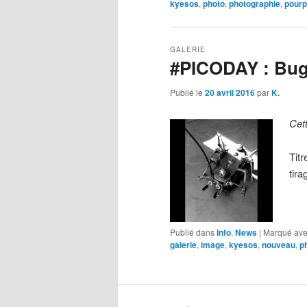
kyesos
,
photo
,
photographie
,
pourp
GALERIE
#PICODAY : Bu
Publié le
20 avril 2016
par
K.
Cet
Tit
tir
Publié dans
Info
,
News
|
Marqué av
galerie
,
image
,
kyesos
,
nouveau
,
p