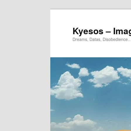
Aller
Aller
au
au
contenu
contenu
Kyesos – Ima
principal
secondaire
Dreams, Datas, Disobedience