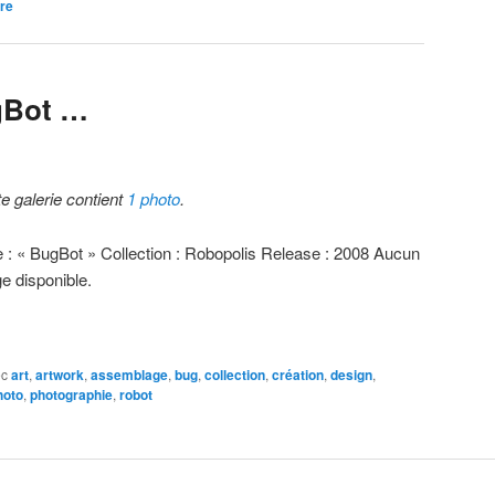
re
gBot …
te galerie contient
1 photo
.
re : « BugBot » Collection : Robopolis Release : 2008 Aucun
age disponible.
ec
art
,
artwork
,
assemblage
,
bug
,
collection
,
création
,
design
,
hoto
,
photographie
,
robot